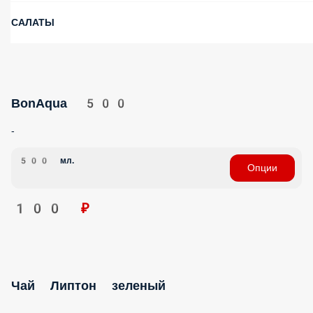
САЛАТЫ
BonAqua 500
-
500 мл.
Опции
100 ₽
Чай Липтон зеленый
-